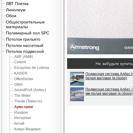
ЛВТ Плитка
Линолеум
Обои
Общестроительные
материалы
Полимерный пол SPC
Потолок грильято
Потолок кассетный
Потолок подвесной
AMF (АМФ)
Celenit
Не забудьте купить
Escayolas de Lodosa
KAISER
Подвесная система Албес 
белая матовая (в сборе)
OffenDecke
OWA
Подвесная система Албес
SoundProfi (Албес)
мм белая матовая (в сборе)
The Meter
Trieste (Триесте)
Армстронг
Изофон
Интерпан
Китай
Клеро Медикал