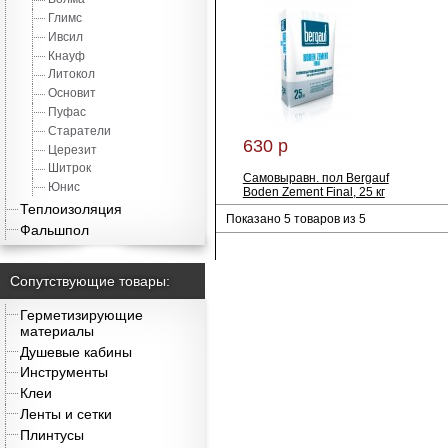
Глимс
Ивсил
Кнауф
Литокол
Основит
Пуфас
Старатели
630 р
Церезит
Шитрок
Самовыравн. пол Bergauf
Юнис
Boden Zement Final, 25 кг
Теплоизоляция
Показано 5 товаров из 5
Фальшпол
Сопутствующие товары:
Герметизирующие
материалы
Душевые кабины
Инструменты
Клеи
Ленты и сетки
Плинтусы