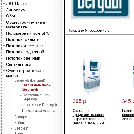
ЛВТ Плитка
Линолеум
Обои
Общестроительные
материалы
Показано 5 товаров из 5
Полимерный пол SPC
Потолок грильято
Потолок кассетный
Потолок подвесной
Потолок реечный
Светильники
Сухие строительные
смеси
Бергауф (Bergauf)
Наливные полы
Бергауф
Плиточные клеи
Бергауф
295 р
345 
Шпатлевки Бергауф
Штукатурки Бергауф
Смесь для
Ровнит
предварительного
основе
Боларс
выравнивания пола
Zement 
Вебер
Bergauf Base, 25 кг
Ветонит
Волма