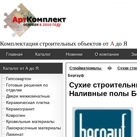
Комплектация строительных объектов от
A
до
Я
Главная
Каталог
Новинки
О компании
За
Каталог от А до Я:
Стройматериалы
Сухие стр
Бергауф
Гипсокартон
Сухие строительн
Готовые решения по
отделке
Наливные полы Б
Двери межкомнатные
Керамическая плитка
Керамогранит
Ковролин
Кровельные материалы
Лакокрасочные материалы
Ламинат