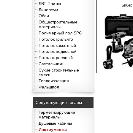
ЛВТ Плитка
Бибер
Линолеум
Обои
Общестроительные
материалы
Полимерный пол SPC
Потолок грильято
Потолок кассетный
Потолок подвесной
Потолок реечный
Светильники
Сухие строительные
смеси
Теплоизоляция
Фальшпол
Сопутствующие товары:
Герметизирующие
материалы
Душевые кабины
Инструменты