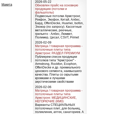
2026-05-22
Макита
Обновлен прайс на основную
продукцию (потолки и
фальшполы)
Подвесные потолки Армстронг,
Рокфон, Экофон, Китай, Албес,
Бард, OffenDecke, Huamei, Isofon,
Эхокор (по запросу). Кассетные
металлические, реечные,
грильято - Албес, Люмвет,
Полимер, Цесал, CSVT, Primet
2026-02-09
Матрица / товарная программа -
потолочные плиты типа
Армстронг. РАЗДЕЛ ПРЕМИУМ
Публикуем список продукции
потолков типа "Армстронг" -
Armstrong, Rockfon, Ecophon,
OffenDecke и др. премиального
ценового сегмента, наивысшего
качества. Плиты со скрытыми
кромками и лучшими
акустическими свойствами
2026-02-06
Матрица / товарная программа -
потолочные плиты типа
Армстронг. МЕДИЦИНСКИЕ,
НЕГОРЮЧИЕ (КМ0)
Варианты СПЕЦИАЛЬНЫХ
потолочных плит, для больниц,
поликлиник, аптек, санаториев. А