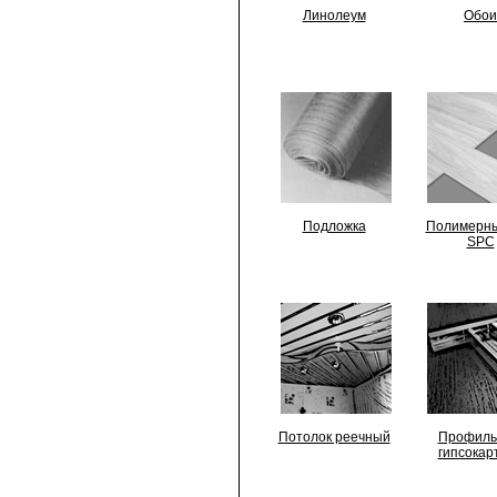
Линолеум
Обои
Подложка
Полимерны
SPC
Потолок реечный
Профиль
гипсокар