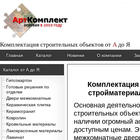
Комплектация строительных объектов от
A
до
Я
Главная
Каталог
Новинки
О компании
За
Каталог от А до Я:
Гипсокартон
Комплектация
Готовые решения по
стройматериа
отделке
Двери межкомнатные
Основная деятельно
Керамическая плитка
Керамогранит
строительных объект
Ковролин
наличии огромный а
Кровельные материалы
доступным ценам. 
Лакокрасочные материалы
межкомнатные двер
Ламинат