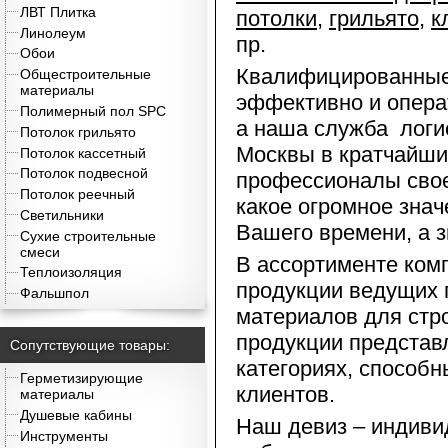
ЛВТ Плитка
потолки
,
грильято
,
к
Линолеум
пр.
Обои
Квалифицированные
Общестроительные
материалы
эффективно и опера
Полимерный пол SPC
а наша служба логи
Потолок грильято
Москвы в кратчайши
Потолок кассетный
Потолок подвесной
профессионалы свое
Потолок реечный
какое огромное знач
Светильники
Вашего времени, а з
Сухие строительные
смеси
В ассортименте ко
Теплоизоляция
продукции ведущих 
Фальшпол
материалов для стр
продукции представ
Сопутствующие товары:
категориях, способн
Герметизирующие
клиентов.
материалы
Душевые кабины
Наш девиз – индивид
Инструменты