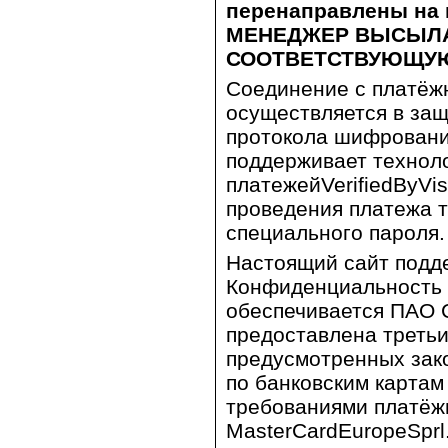
перенаправлены на
МЕНЕДЖЕР ВЫСЫЛА
СООТВЕТСТВУЮЩУЮ
Соединение с платё
осуществляется в за
протокола шифровани
поддерживает техноло
платежейVerifiedByVi
проведения платежа т
специального пароля.
Настоящий сайт подд
Конфиденциальность
обеспечивается ПАО 
предоставлена третьи
предусмотренных зак
по банковским картам
требованиями платёжн
MasterCardEuropeSprl