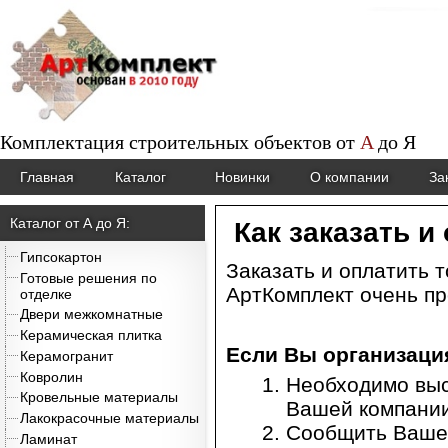
Комплектация строительных объектов от
A
до
Я
Главная
Каталог
Новинки
О компании
За
Каталог от А до Я:
Как заказать и
Гипсокартон
Заказать и оплатить 
Готовые решения по
АртКомплект очень пр
отделке
Двери межкомнатные
Керамическая плитка
Если Вы организаци
Керамогранит
Ковролин
Необходимо выс
Кровельные материалы
Вашей компании
Лакокрасочные материалы
Сообщить Ваше
Ламинат