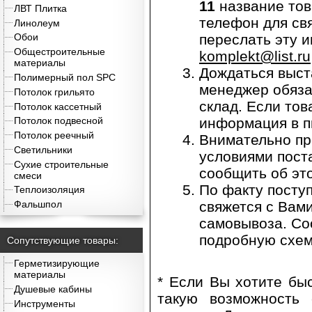
11
название тов
ЛВТ Плитка
телефон для св
Линолеум
переслать эту 
Обои
Общестроительные
komplekt@list.ru
материалы
Дождаться выст
Полимерный пол SPC
менеджер обяза
Потолок грильято
склад. Если тов
Потолок кассетный
информация в п
Потолок подвесной
Потолок реечный
Внимательно про
Светильники
условиями поста
Сухие строительные
сообщить об эт
смеси
По факту посту
Теплоизоляция
свяжется с Вами
Фальшпол
самовывоза. Со
подробную схем
Сопутствующие товары:
Герметизирующие
материалы
* Если Вы хотите бы
Душевые кабины
такую возможность
Инструменты