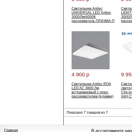
Светильник Албес
Свети
UNIVERSAL LED Албес
LIGHT
3000Лм/4000К
3000Л
рассеиватель ПРИЗМА-П
рассе
4 900 р
9 95
Светильник Албес RОA
Свети
LED AC 3800 Лм
свето
встраиваемый с опал.
Clip-i
рассеивателем (в рамке)
mm) Cl
Показано 7 товаров из 7
Главная
В ассортименте на