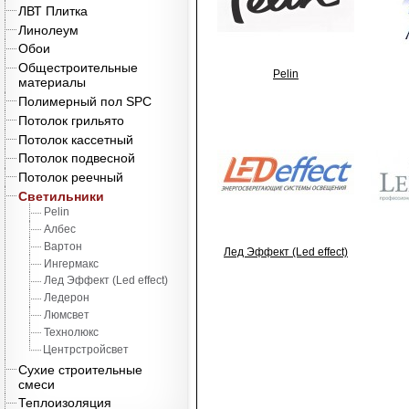
ЛВТ Плитка
Линолеум
Обои
Общестроительные
Pelin
материалы
Полимерный пол SPC
Потолок грильято
Потолок кассетный
Потолок подвесной
Потолок реечный
Светильники
Pelin
Албес
Вартон
Лед Эффект (Led effect)
Ингермакс
Лед Эффект (Led effect)
Ледерон
Люмсвет
Технолюкс
Центрстройсвет
Сухие строительные
смеси
Теплоизоляция