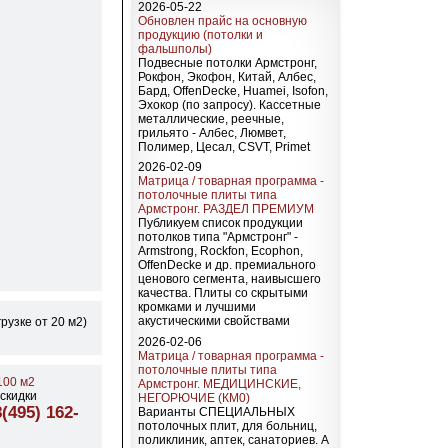
2026-05-22
Обновлен прайс на основную
продукцию (потолки и
фальшполы)
Подвесные потолки Армстронг,
Рокфон, Экофон, Китай, Албес,
Бард, OffenDecke, Huamei, Isofon,
Эхокор (по запросу). Кассетные
металлические, реечные,
грильято - Албес, Люмвет,
Полимер, Цесал, CSVT, Primet
2026-02-09
Матрица / товарная программа -
потолочные плиты типа
Армстронг. РАЗДЕЛ ПРЕМИУМ
Публикуем список продукции
потолков типа "Армстронг" -
Armstrong, Rockfon, Ecophon,
OffenDecke и др. премиального
ценового сегмента, наивысшего
качества. Плиты со скрытыми
кромками и лучшими
акустическими свойствами
грузке от 20 м2)
2026-02-06
Матрица / товарная программа -
потолочные плиты типа
00 м2
Армстронг. МЕДИЦИНСКИЕ,
скидки
НЕГОРЮЧИЕ (КМ0)
(495) 162-
Варианты СПЕЦИАЛЬНЫХ
потолочных плит, для больниц,
поликлиник, аптек, санаториев. А