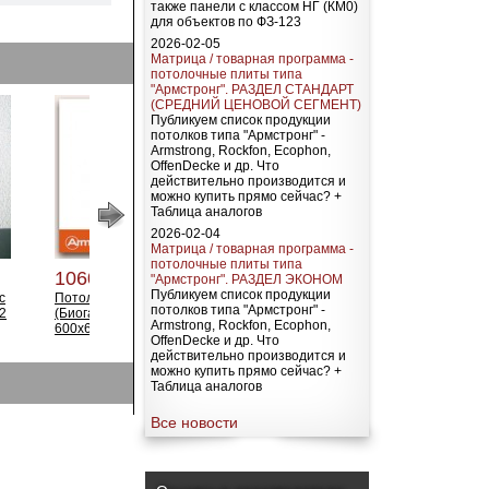
также панели с классом НГ (КМ0)
для объектов по ФЗ-123
2026-02-05
Матрица / товарная программа -
потолочные плиты типа
"Армстронг". РАЗДЕЛ СТАНДАРТ
(СРЕДНИЙ ЦЕНОВОЙ СЕГМЕНТ)
Публикуем список продукции
потолков типа "Армстронг" -
Armstrong, Rockfon, Ecophon,
OffenDecke и др. Что
действительно производится и
можно купить прямо сейчас? +
Таблица аналогов
2026-02-04
Матрица / товарная программа -
потолочные плиты типа
1060.00 р
1880.00 р
21
"Армстронг". РАЗДЕЛ ЭКОНОМ
Публикуем список продукции
с
Потолочная плита Bioguard
Потолочная плита ULTIMA
По
потолков типа "Армстронг" -
2
(Биогард) Plain Board
(Ультима) Board 600х600х19
(У
Armstrong, Rockfon, Ecophon,
600x600x12
OffenDecke и др. Что
действительно производится и
можно купить прямо сейчас? +
Таблица аналогов
Все новости