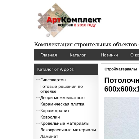
Комплектация строительных объектов
Главная
Каталог
Новинки
О к
Каталог от А до Я:
Стройматериалы
Потолочн
Гипсокартон
Готовые решения по
600x600x
отделке
Двери межкомнатные
Керамическая плитка
Керамогранит
Ковролин
Кровельные материалы
Лакокрасочные материалы
Ламинат