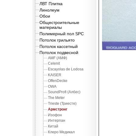
ЛВТ Плитка
Линолеум
Обои
Общестроительные
материалы
Полимерный пол SPC
Потолок грильято
Потолок кассетный
Потолок подвесной
AMF (АМФ)
Celenit
Escayolas de Lodosa
KAISER
OffenDecke
OWA
SoundProfi (Албес)
The Meter
Trieste (Триесте)
Армстронг
Изофон
Интерпан
Китай
Клеро Медикал