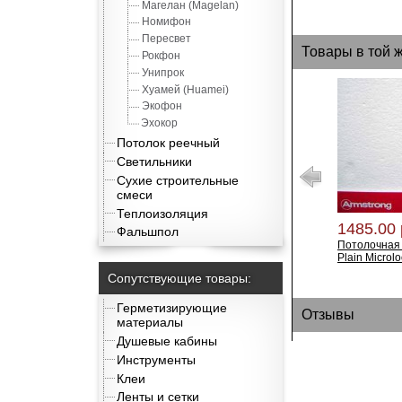
Магелан (Magelan)
Номифон
Пересвет
Товары в той 
Рокфон
Унипрок
Хуамей (Huamei)
Экофон
Эхокор
Потолок реечный
Светильники
Сухие строительные
смеси
Теплоизоляция
1485.00 
Фальшпол
Потолочная 
Plain Microl
Сопутствующие товары:
Герметизирующие
Отзывы
материалы
Душевые кабины
Инструменты
Клеи
Ленты и сетки