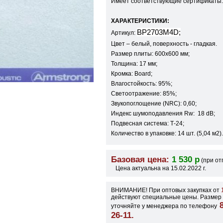
Имеет соответствующие сертификаты.
ХАРАКТЕРИСТИКИ:
BP2703M4D;
Артикул:
Цвет – белый, поверхность - гладкая.
Размер плиты: 600х600 мм;
Толщина: 17 мм;
Кромка: Board;
Влагостойкость: 95%;
Светоотражение: 85%;
Звукопоглощение (NRC): 0,60;
Индекс шумоподавления Rw: 18 dB;
Подвесная система: Т-24;
Количество в упаковке: 14 шт. (5,04 м2).
Базовая цена:
1 530 р
(при от
Цена актуальна на 15.02.2022 г.
ВНИМАНИЕ! При оптовых закупках от
1
действуют специальные цены. Размер 
8
уточняйте у менеджера по телефону
26-11.