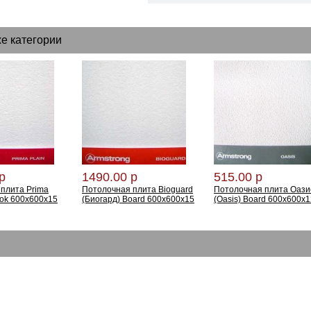
же категории
р
1490.00 р
515.00 р
плита Prima
Потолочная плита Bioguard
Потолочная плита Оази
ook 600х600х15
(Биогард) Board 600x600x15
(Oasis) Board 600х600х1