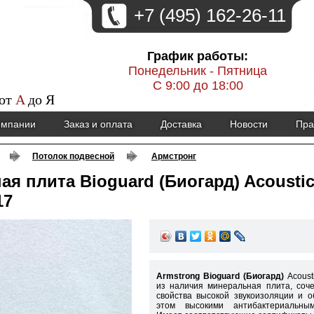
+7 (495) 162-26-11
График работы:
Понедельник - Пятница
С 9:00 до 18:00
 от
A
до
Я
омпании
Заказ и оплата
Доставка
Новости
Пра
Потолок подвесной
Армстронг
ая плита Bioguard (Биогард) Acousti
17
Armstrong Bioguard (Биогард)
Acoust
из наличия минеральная плита, соч
свойства высокой звукоизоляции и 
этом высокими антибактериальным