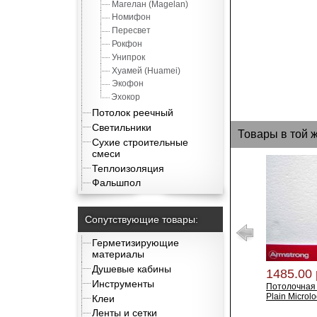
Магелан (Magelan)
Номифон
Пересвет
Рокфон
Унипрок
Хуамей (Huamei)
Экофон
Эхокор
Потолок реечный
Светильники
Товары в той 
Сухие строительные
смеси
Теплоизоляция
Фальшпол
Сопутствующие товары:
Герметизирующие
материалы
Душевые кабины
1485.00 
Инструменты
Потолочная 
Plain Microl
Клеи
Ленты и сетки