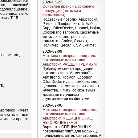
обеспечивается
2026-05-22
ого, подвесной
Обновлен прайс на основную
водопоглощение,
продукцию (потолки и
ещениях, легко
фальшполы)
темы Т-15.
Подвесные потолки Армстронг,
Рокфон, Экофон, Китай, Албес,
Бард, OffenDecke, Huamei, Isofon,
Эхокор (по запросу). Кассетные
металлические, реечные,
грильято - Албес, Люмвет,
Полимер, Цесал, CSVT, Primet
2026-02-09
верстиями ;
Матрица / товарная программа -
потолочные плиты типа
Армстронг. РАЗДЕЛ ПРЕМИУМ
Публикуем список продукции
потолков типа "Армстронг" -
Armstrong, Rockfon, Ecophon,
OffenDecke и др. премиального
*К;
ценового сегмента, наивысшего
качества. Плиты со скрытыми
кромками и лучшими
акустическими свойствами
2026-02-06
Матрица / товарная программа -
crolook имеет
потолочные плиты типа
ивлекателен для
Армстронг. МЕДИЦИНСКИЕ,
чников и просто
НЕГОРЮЧИЕ (КМ0)
Варианты СПЕЦИАЛЬНЫХ
потолочных плит, для больниц,
поликлиник, аптек, санаториев. А