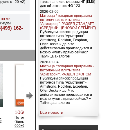
также панели с классом НГ (КМ0)
грузке от 20 м2)
для объектов по ФЗ-123
2026-02-05
Матрица / товарная программа -
00 м2
потолочные плиты типа
скидки
"Армстронг". РАЗДЕЛ СТАНДАРТ
(495) 162-
(СРЕДНИЙ ЦЕНОВОЙ СЕГМЕНТ)
Публикуем список продукции
потолков типа "Армстронг" -
Armstrong, Rockfon, Ecophon,
OffenDecke и др. Что
действительно производится и
можно купить прямо сейчас? +
Таблица аналогов
2026-02-04
Матрица / товарная программа -
потолочные плиты типа
"Армстронг". РАЗДЕЛ ЭКОНОМ
Публикуем список продукции
потолков типа "Армстронг" -
Armstrong, Rockfon, Ecophon,
OffenDecke и др. Что
действительно производится и
можно купить прямо сейчас? +
Таблица аналогов
1060.00 р
1880.00 р
21
Все новости
с
Потолочная плита Bioguard
Потолочная плита ULTIMA
По
2
(Биогард) Plain Board
(Ультима) Board 600х600х19
(У
600x600x12