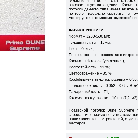
видимые внешне), за счет которых 
высокое звукопоглощение. Кроме т
потолок данного типа имеет низкое 
не горюч, идеально смотрится в пом
монтируется с помощью подвесной сис
ХАРАКТЕРИСТИКИ:
Формат – 1200х600 мм;
Толщина плиты – 15мм;
Цвет – белый;
Поверхность – шероховатая с микроот
Кромка – microlook (усиленная);
Влагостойкость – 99 %;
Светоотражение – 85 %;
Коэффициент звукопоглощения – 0,55;
Теплопроводность – 0,052 – 0,057 Вт/м
Пажаростойкость – Г1;
Количество в упаковке – 10 шт (7,2 м2)
Подвесной потолок
Dune Supreme Mi
сдержанную, низкую цену, поэтому пр
наших клиентов – строителей, отдело
мастеров.