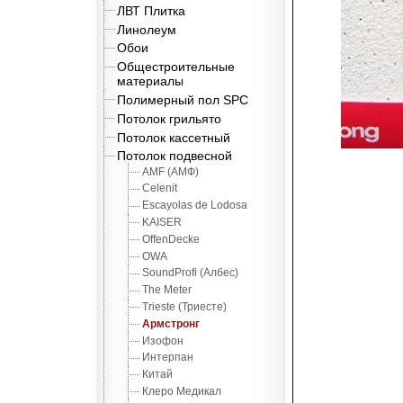
ЛВТ Плитка
Линолеум
Обои
Общестроительные
материалы
Полимерный пол SPC
Потолок грильято
Потолок кассетный
Потолок подвесной
AMF (АМФ)
Celenit
Escayolas de Lodosa
KAISER
OffenDecke
OWA
SoundProfi (Албес)
The Meter
Trieste (Триесте)
Армстронг
Изофон
Интерпан
Китай
Клеро Медикал