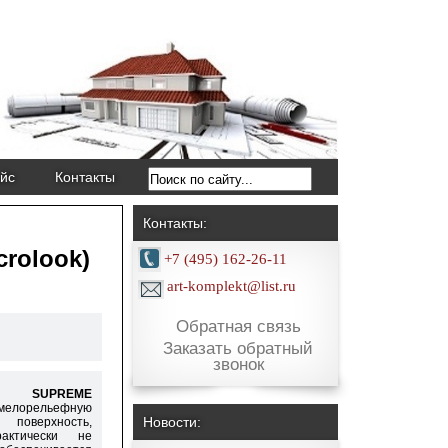
йс
Контакты
Контакты:
crolook)
+7 (495) 162-26-11
art-komplekt@list.ru
Обратная связь
Заказать обратный
звонок
E SUPREME
лорельефную
Новости:
 поверхность,
рактически не