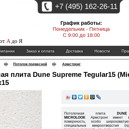
+7 (495) 162-26-11
График работы:
Понедельник - Пятница
С 9:00 до 18:00
 от
A
до
Я
омпании
Заказ и оплата
Доставка
Новости
Пра
Потолок подвесной
Армстронг
ая плита Dune Supreme Tegular15 (Mi
х15
Потолочная плита
DUN
MICROLOOK
Армстронг имеет ме
поверхность, особо шероховатую
специальные микроотверстия (п