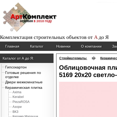
Комплектация строительных объектов от
A
до
Я
Главная
Каталог
Новинки
О компании
За
Каталог от А до Я:
Стройматериалы
Керамичес
Облицовочная пли
Гипсокартон
Готовые решения по
5169 20х20 светло
отделке
Двери межкомнатные
Керамическая плитка
Axima
Kerabel
PiezaROSA
Азори
ВКЗ
Керама Марацци