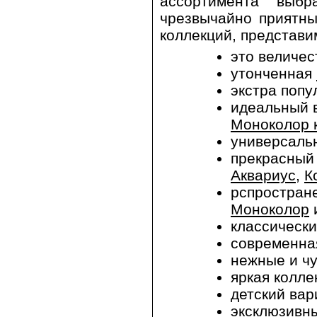
ассортимента выб
чрезвычайно приятны
коллекций, представи
это величе
утонченная
экстра попу
идеальный в
Моноколор 
универсал
прекрасный
Аквариус
,
К
рспростран
Моноколор
классическ
современна
нежные и ч
яркая колл
детский ва
эксклюзивн