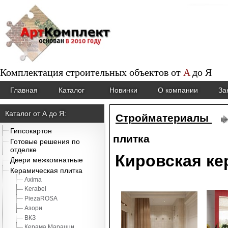
Комплектация строительных объектов от
A
до
Я
Главная
Каталог
Новинки
О компании
За
Каталог от А до Я:
Стройматериалы
Гипсокартон
плитка
Готовые решения по
отделке
Кировская ке
Двери межкомнатные
Керамическая плитка
Axima
Kerabel
PiezaROSA
Азори
ВКЗ
Керама Марацци