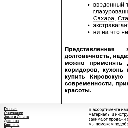
введенный т
глазурован
Сахара
,
Ста
экстравага
ни на что н
Представленная
долговечность, наде
можно применять д
коридоров, кухонь
купить Кировскую
современности, при
красоты.
Главная
В ассортименте на
О компании
материалы и инстр
Заказ и Оплата
занимают продажи 
Доставка
мы поможем подобр
Контакты