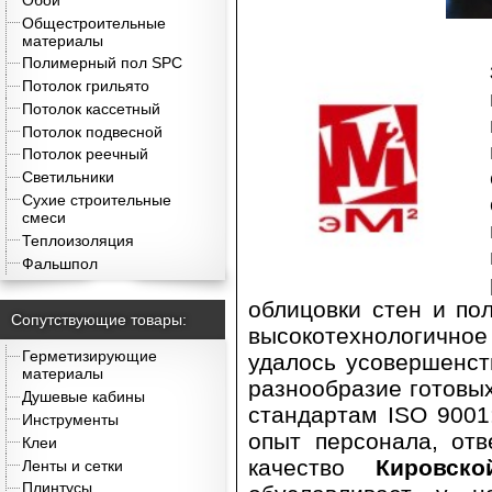
Общестроительные
материалы
Полимерный пол SPC
Потолок грильято
Потолок кассетный
Потолок подвесной
Потолок реечный
Светильники
Сухие строительные
смеси
Теплоизоляция
Фальшпол
облицовки стен и по
Сопутствующие товары:
высокотехнологичное
Герметизирующие
удалось усовершенст
материалы
разнообразие готовых
Душевые кабины
стандартам ISO 9001
Инструменты
опыт персонала, отв
Клеи
качество
Кировск
Ленты и сетки
Плинтусы