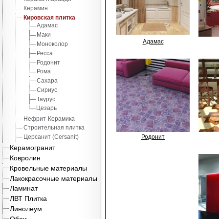
Керамин
Кировская плитка
Адамас
Маки
Адамас
Моноколор
Ресса
Родонит
Рома
Сахара
Сириус
Таурус
Цезарь
Нефрит-Керамика
Строительная плитка
Церсанит (Cersanit)
Родонит
Керамогранит
Ковролин
Кровельные материалы
Лакокрасочные материалы
Ламинат
ЛВТ Плитка
Линолеум
Обои