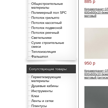
885 р
Общестроительные
материалы
Керамогранит G
Полимерный пол SPC
600x600x10 беж
матовый
Потолок грильято
Потолок кассетный
Потолок подвесной
Потолок реечный
Светильники
Сухие строительные
смеси
Теплоизоляция
Фальшпол
950 р
Сопутствующие товары:
Керамогранит GT
600x600x10 беж
Герметизирующие
матовый (антиск
материалы
Душевые кабины
Инструменты
Клеи
Ленты и сетки
Плинтусы