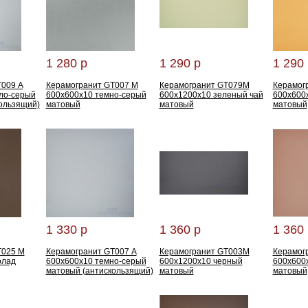
1 280 р
1 290 р
1 290 
T009 А
Керамогранит GT007 M
Керамогранит GT079M
Керамог
ло-серый
600x600x10 темно-серый
600x1200x10 зеленый чай
600x600
ользящий)
матовый
матовый
матовый
1 330 р
1 360 р
1 360 
T025 M
Керамогранит GT007 А
Керамогранит GT003M
Керамог
олад
600x600x10 темно-серый
600x1200x10 черный
600x600
матовый (антискользящий)
матовый
матовый