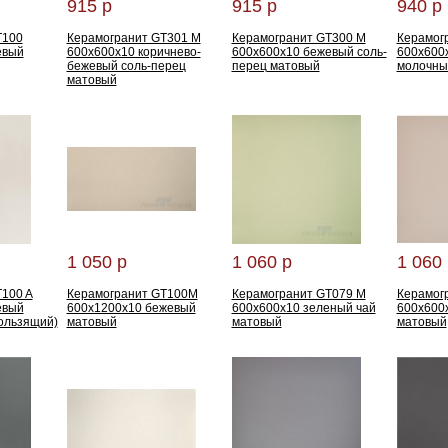
915 р
915 р
940 р
T100
Керамогранит GT301 M
Керамогранит GT300 M
Керамог
евый
600x600x10 коричнево-
600x600x10 бежевый соль-
600x600x
бежевый соль-перец
перец матовый
молочны
матовый
1 050 р
1 060 р
1 060 
100 A
Керамогранит GT100M
Керамогранит GT079 M
Керамог
евый
600x1200x10 бежевый
600x600x10 зеленый чай
600x600
ользящий)
матовый
матовый
матовый