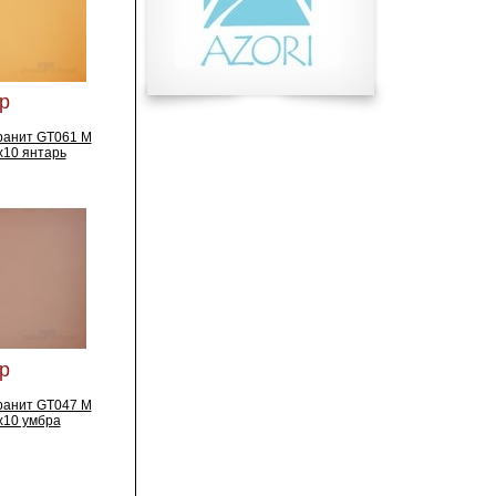
р
ранит GT061 M
x10 янтарь
р
ранит GT047 M
x10 умбра