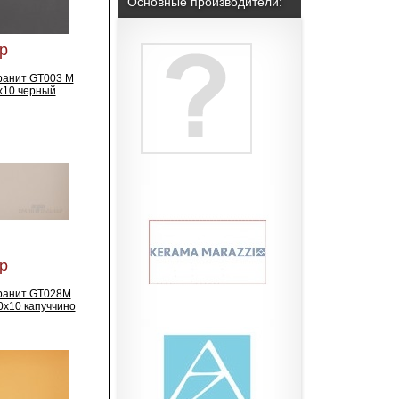
Основные производители:
р
ранит GT003 M
x10 черный
р
ранит GT028M
0x10 капуччино