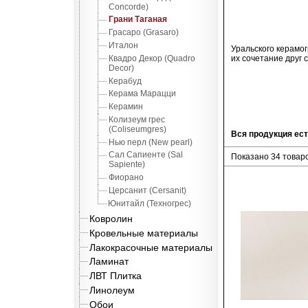
Concorde)
Грани Таганая
Грасаро (Grasaro)
Италон
Уральского керамо
Квадро Декор (Quadro
их сочетание друг 
Decor)
Керабуд
Керама Марацци
Керамин
Колизеум грес
(Coliseumgres)
Вся продукция ест
Нью перл (New pearl)
Сал Сапиенте (Sal
Показано 34 товаро
Sapiente)
Фиорано
Церсанит (Cersanit)
Юнитайл (Техногрес)
Ковролин
Кровельные материалы
Лакокрасочные материалы
Ламинат
ЛВТ Плитка
Линолеум
Обои