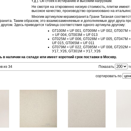
т.д.). Он стоек к истиранию и высоким нагрузкам.
Не смотря на откровенно низкую стоимость, плитки имеют
высокое качество, производство организовано на итальян
Многим артикулом керамогранита Грани Таганая соответст
гранита. Таким образом, это взаимозаменяемые и дополняемые друг друга пр
с другом. Здесь приводится таблица соответствия одного артикула другому:
GT100M = UF 001, GT009М = UF 002, GT007M =
= UF 004, GT003M = UF 013
GT025M = UF 006, GT028M = UF 005, GT047M =
UF 015, GT065M = UF 011
GT079M = UF 022, GT085M = UF 008, GT202M =
У17, У26, GT301M = У17, У26
ь в наличии на складе или имеет короткий срок поставки в Москву.
в из 34
Показать
т
сортировать по