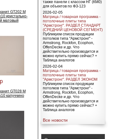
также панели с классом НГ (КМ0)
для объектов по ФЗ-123
ранит GT202 M
2026-02-05
10 кристально-
Матрица / товарная программа -
й матовый
потолочные плиты типа
"Армстронг". РАЗДЕЛ СТАНДАРТ
(СРЕДНИЙ ЦЕНОВОЙ СЕГМЕНТ)
Публикуем список продукции
потолков типа "Армстронг" -
Armstrong, Rockfon, Ecophon,
OffenDecke и др. Что
действительно производится и
можно купить прямо сейчас? +
Таблица аналогов
2026-02-04
Матрица / товарная программа -
потолочные плиты типа
"Армстронг". РАЗДЕЛ ЭКОНОМ
р
Публикуем список продукции
потолков типа "Армстронг" -
ранит GT028 M
Armstrong, Rockfon, Ecophon,
x10 капуччино
OffenDecke и др. Что
действительно производится и
можно купить прямо сейчас? +
Таблица аналогов
Все новости