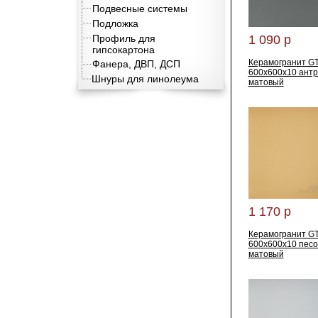
Подвесные системы
Подложка
Профиль для
1 090 р
гипсокартона
Керамогранит G
Фанера, ДВП, ДСП
600x600x10 ант
Шнуры для линолеума
матовый
1 170 р
Керамогранит G
600x600x10 пес
матовый