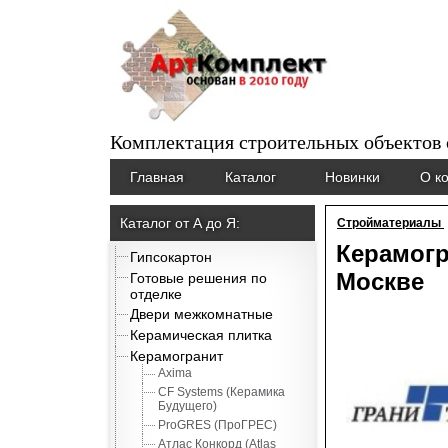
Комплектация строительных объектов
Главная
Каталог
Новинки
О к
Каталог от А до Я:
Стройматериалы
Керамогр
Гипсокартон
Москве
Готовые решения по
отделке
Двери межкомнатные
Керамическая плитка
Керамогранит
Axima
CF Systems (Керамика
Будущего)
ProGRES (ПроГРЕС)
Атлас Конкорд (Atlas