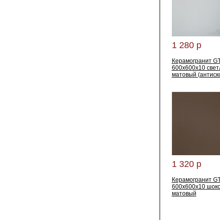
1 280 р
Керамогранит G
600x600x10 свет
матовый (антиск
1 320 р
Керамогранит G
600x600x10 шок
матовый