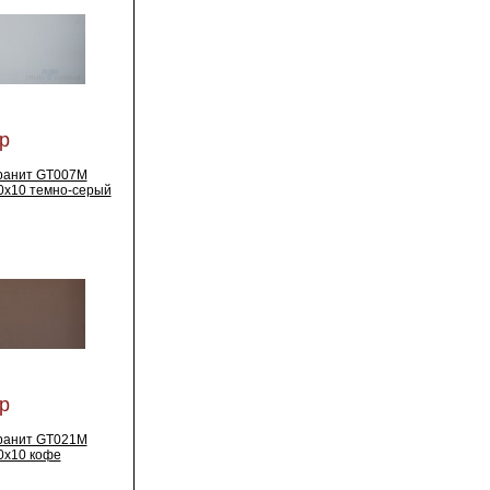
р
ранит GT007M
0x10 темно-серый
р
ранит GT021M
0x10 кофе