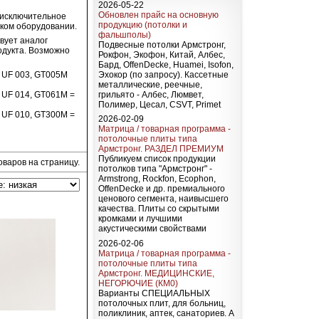
2026-05-22
Обновлен прайс на основную
 исключительное
продукцию (потолки и
ском оборудовании.
фальшполы)
вует аналог
Подвесные потолки Армстронг,
одукта. Возможно
Рокфон, Экофон, Китай, Албес,
Бард, OffenDecke, Huamei, Isofon,
Эхокор (по запросу). Кассетные
 UF 003, GT005M
металлические, реечные,
грильято - Албес, Люмвет,
 UF 014, GT061М =
Полимер, Цесал, CSVT, Primet
 UF 010, GT300M =
2026-02-09
Матрица / товарная программа -
потолочные плиты типа
Армстронг. РАЗДЕЛ ПРЕМИУМ
Публикуем список продукции
оваров на страницу.
потолков типа "Армстронг" -
Armstrong, Rockfon, Ecophon,
OffenDecke и др. премиального
ценового сегмента, наивысшего
качества. Плиты со скрытыми
кромками и лучшими
акустическими свойствами
2026-02-06
Матрица / товарная программа -
потолочные плиты типа
Армстронг. МЕДИЦИНСКИЕ,
НЕГОРЮЧИЕ (КМ0)
Варианты СПЕЦИАЛЬНЫХ
потолочных плит, для больниц,
поликлиник, аптек, санаториев. А