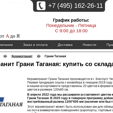
+7 (495) 162-26-11
График работы:
Понедельник - Пятница
С 9:00 до 18:00
 от
A
до
Я
омпании
Заказ и оплата
Доставка
Новости
Пра
Керамогранит
Грани Таганая
анит Грани Таганая: купить со склад
Керамогранит Грани Таганая производится в г. Златоуст Ч
Первая продукция сошла с конвейера в текущем 2019 году
в нашем ассортименте представлены 20 цветов в формате 
цветов в размере 120х60 см.
В апреле 2022 года мы расширили ассортимент цветов 
Грани Таганая. В 2025 году в товарную программу доба
востребованный размер 1200*600 мм (наличие или быст
Этот керамогранит может быть использован как для облицо
на пол в коммерческих помещениях (аэропорты, торговые 