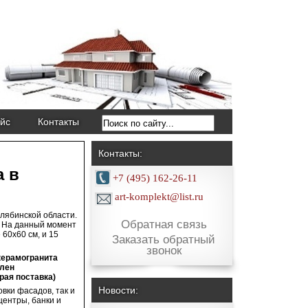
йс
Контакты
Контакты:
а в
+7 (495) 162-26-11
art-komplekt@list.ru
елябинской области.
Обратная связь
. На данный момент
60х60 см, и 15
Заказать обратный
звонок
керамогранита
влен
рая поставка)
Новости:
вки фасадов, так и
центры, банки и