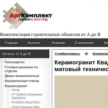
Комплектация строительных объектов от
A
до
Я
Главная
Каталог
Новинки
О компании
За
Каталог от А до Я:
Стройматериалы
Керамогра
Керамогранит Ква
Гипсокартон
Готовые решения по
матовый техниче
отделке
Двери межкомнатные
Керамическая плитка
Керамогранит
Axima
CF Systems (Керамика
Будущего)
ProGRES (ПроГРЕС)
Атлас Конкорд (Atlas