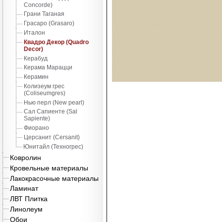
Concorde)
Грани Таганая
Грасаро (Grasaro)
Италон
Квадро Декор (Quadro
Decor)
Керабуд
Керама Марацци
Керамин
Колизеум грес
(Coliseumgres)
Нью перл (New pearl)
Сал Сапиенте (Sal
Sapiente)
Фиорано
Церсанит (Cersanit)
Юнитайл (Техногрес)
Ковролин
Кровельные материалы
Лакокрасочные материалы
Ламинат
ЛВТ Плитка
Линолеум
Обои