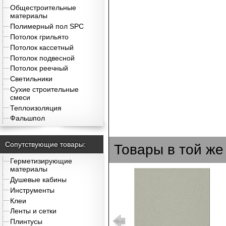
Общестроительные
материалы
Полимерный пол SPC
Потолок грильято
Потолок кассетный
Потолок подвесной
Потолок реечный
Светильники
Сухие строительные
смеси
Теплоизоляция
Фальшпол
Сопутствующие товары:
Товары в той же
Герметизирующие
материалы
Душевые кабины
Инструменты
Клеи
Ленты и сетки
Плинтусы