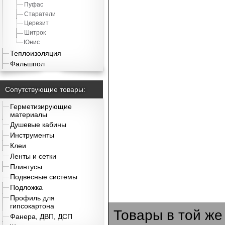
Пуфас
Старатели
Церезит
Шитрок
Юнис
Теплоизоляция
Фальшпол
Сопутствующие товары:
Герметизирующие
материалы
Душевые кабины
Инструменты
Клеи
Ленты и сетки
Плинтусы
Подвесные системы
Подложка
Профиль для
гипсокартона
Товары в той же
Фанера, ДВП, ДСП