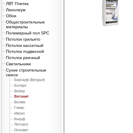
ЛВТ Плитка
Линолеум
Обои
Общестроительные
материалы
Полимерный пол SPC
Потолок грильято
Потолок кассетный
Потолок подвесной
Потолок реечный
Светильники
Сухие строительные
смеси
Бергауф (Bergauf)
Боларс
Вебер
Ветонит
Волма
Глимс
Ивсил
Кнауф
Литокол
Основит