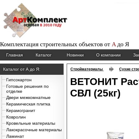
Комплектация строительных объектов от
A
до
Я
Главная
Каталог
Новинки
О компании
За
Каталог от А до Я:
Стройматериалы
Сухие стр
ВЕТОНИТ Рас
Гипсокартон
Готовые решения по
СВЛ (25кг)
отделке
Двери межкомнатные
Керамическая плитка
Керамогранит
Ковролин
Кровельные материалы
Лакокрасочные материалы
Ламинат