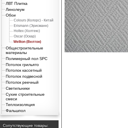
ЛВТ Плитка
Линолеум
Обои
Colours (Колорс) - Китай
Erismann (Эрисманн)
Holtex (Холтекс)
Oscar (Оскар)
Wellton (Велтон)
Общестроительные
материалы
Полимерный пол SPC
Потолок грильято
Потолок кассетный
Потолок подвесной
Потолок реечный
Светильники
Сухие строительные
смеси
Теплоизоляция
Фальшпол
Сопутствующие товары: