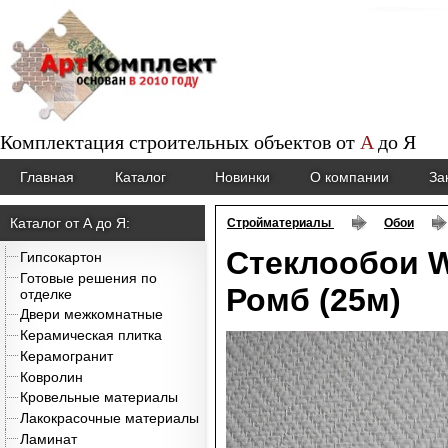
Комплектация строительных объектов от
A
до
Я
Главная
Каталог
Новинки
О компании
За
Каталог от А до Я:
Стройматериалы
Обои
Стеклообои 
Гипсокартон
Готовые решения по
Ромб (25м)
отделке
Двери межкомнатные
Керамическая плитка
Керамогранит
Ковролин
Кровельные материалы
Лакокрасочные материалы
Ламинат