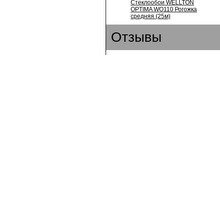
Стеклообои WELLTON
OPTIMA WO110 Рогожка
средняя (25м)
Отзывы