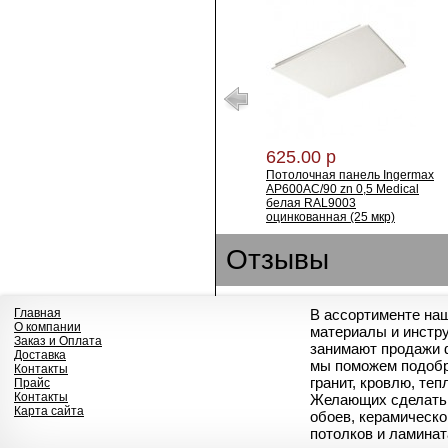
625.00 р
Потолочная панель Ingermax
АР600АС/90 zn 0,5 Medical
белая RAL9003
оцинкованная (25 мкр)
Отзывы
Главная
В ассортименте на
О компании
материалы и инстр
Заказ и Оплата
занимают продажи 
Доставка
мы поможем подобр
Контакты
гранит, кровлю, те
Прайс
Контакты
Желающих сделать 
Карта сайта
обоев, керамическо
потолков и ламинат