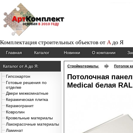
Комплектация строительных объектов от
A
до
Я
Главная
Каталог
Новинки
О компании
За
Каталог от А до Я:
Стройматериалы
Потолок к
Потолочная панель
Гипсокартон
Готовые решения по
Medical белая RAL
отделке
Двери межкомнатные
Керамическая плитка
Керамогранит
Ковролин
Кровельные материалы
Лакокрасочные материалы
Ламинат