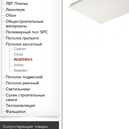
ЛВТ Плитка
Линолеум
Обои
Общестроительные
материалы
Полимерный пол SPC
Потолок грильято
Потолок кассетный
Caveen
Cesal
INGERMAX
Албес
Люмсвет
Потолок подвесной
Потолок реечный
Светильники
Сухие строительные
смеси
Теплоизоляция
Фальшпол
Сопутствующие товары: