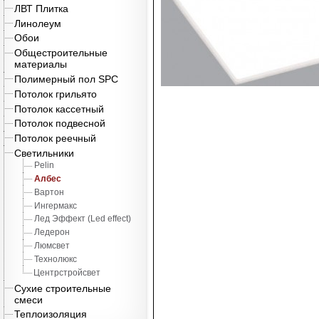
ЛВТ Плитка
Линолеум
Обои
Общестроительные
материалы
Полимерный пол SPC
Потолок грильято
Потолок кассетный
Потолок подвесной
Потолок реечный
Светильники
Pelin
Албес
Вартон
Ингермакс
Лед Эффект (Led effect)
Ледерон
Люмсвет
Технолюкс
Центрстройсвет
Сухие строительные
смеси
Теплоизоляция