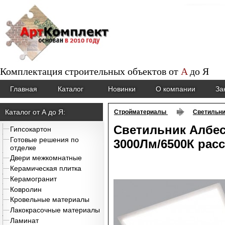
Комплектация строительных объектов от
A
до
Я
Главная
Каталог
Новинки
О компании
За
Каталог от А до Я:
Стройматериалы
Светильни
Светильник Албес
Гипсокартон
Готовые решения по
3000Лм/6500К рас
отделке
Двери межкомнатные
Керамическая плитка
Керамогранит
Ковролин
Кровельные материалы
Лакокрасочные материалы
Ламинат