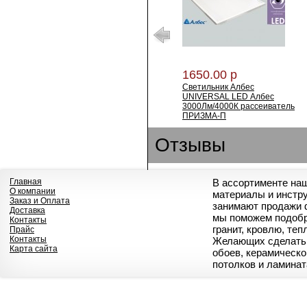
1650.00 р
Светильник Албес
UNIVERSAL LED Албес
3000Лм/4000К рассеиватель
ПРИЗМА-П
Отзывы
Главная
В ассортименте на
О компании
материалы и инстр
Заказ и Оплата
занимают продажи 
Доставка
мы поможем подобр
Контакты
гранит, кровлю, те
Прайс
Контакты
Желающих сделать 
Карта сайта
обоев, керамическо
потолков и ламинат