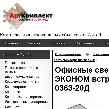
Комплектация строительных объектов от
A
до
Я
Главная
Каталог
Новинки
О компании
За
Каталог от А до Я:
Стройматериалы
Светильни
светильники (встраиваемые)
Гипсокартон
Офисные све
Готовые решения по
отделке
ЭКОНОМ встр
Двери межкомнатные
Керамическая плитка
0363-20Д
Керамогранит
Ковролин
Кровельные материалы
Лакокрасочные материалы
Ламинат