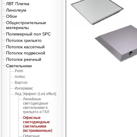
ЛВТ Плитка
Линолеум
Обои
Общестроительные
материалы
Полимерный пол SPC
Потолок грильято
Потолок кассетный
Потолок подвесной
Потолок реечный
Светильники
Pelin
Албес
Вартон
Ингермакс
Лед Эффект (Led effect)
Линейные
светодиодные
светильники в
грильято и ГКЛ
Офисные
светодиодные
светильники
(встраиваемые)
Офисные